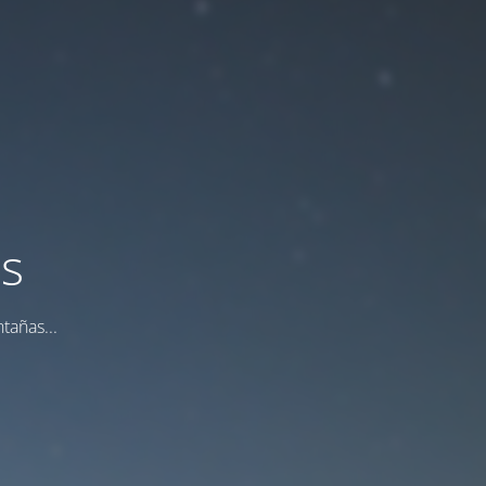
os
tañas...