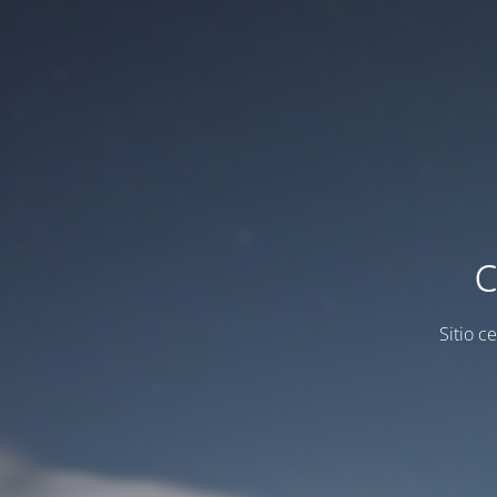
c
Sitio c